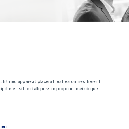
Package
us. Et nec appareat placerat, est ea omnes fierent
t eos, sit cu falli possim propriae, mei ubique
hen