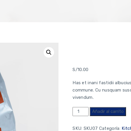
Food 
S/
10.00
Has et inani fastidii albuci
commune. Cu nusquam suscipi
vivendum.
Añadir al carrito
SKU:
SKU07
Categoría:
Kitc