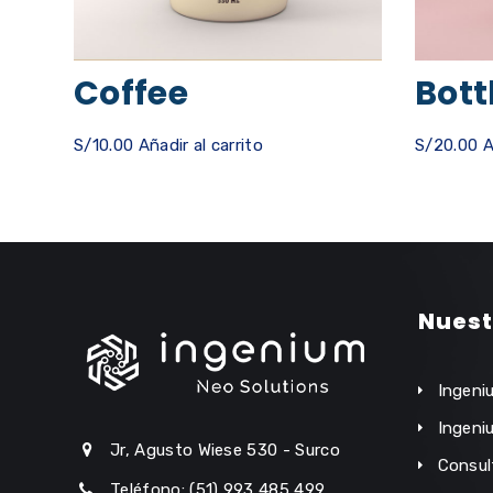
Coffee
Bott
S/
10.00
Añadir al carrito
S/
20.00
A
Nuest
Ingeni
Ingeni
Jr, Agusto Wiese 530 - Surco
Consul
Teléfono: (51) 993 485 499