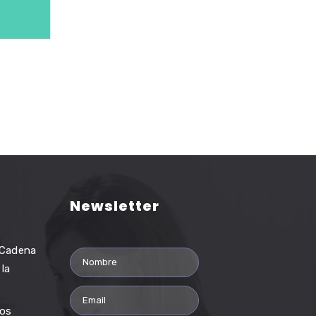
Newsletter
a Cadena
 la
los