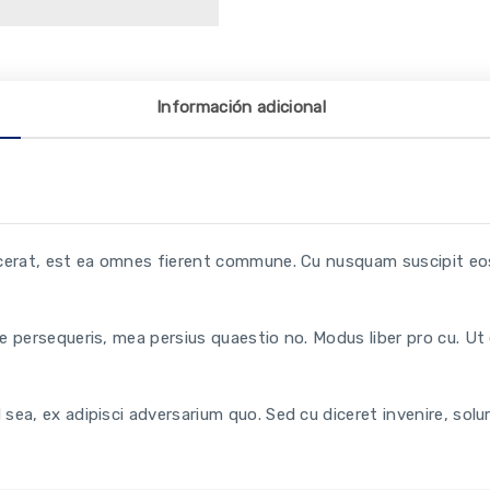
Información adicional
lacerat, est ea omnes fierent commune. Cu nusquam suscipit eos,
ere persequeris, mea persius quaestio no. Modus liber pro cu. U
d sea, ex adipisci adversarium quo. Sed cu diceret invenire, so